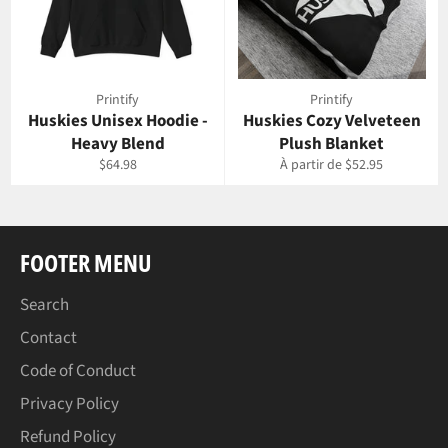
Printify
Printify
Huskies Unisex Hoodie -
Huskies Cozy Velveteen
Heavy Blend
Plush Blanket
Prix
$64.98
À partir de $52.95
régulier
FOOTER MENU
Search
Contact
Code of Conduct
Privacy Policy
Refund Policy