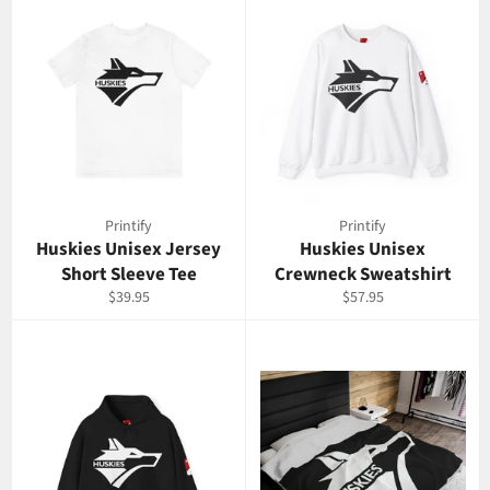
Printify
Printify
Huskies Unisex Jersey
Huskies Unisex
Short Sleeve Tee
Crewneck Sweatshirt
Prix
Prix
$39.95
$57.95
régulier
régulier