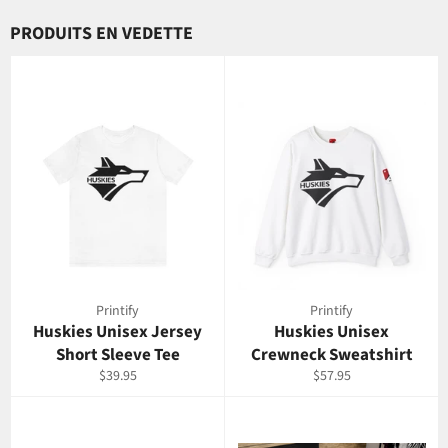
PRODUITS EN VEDETTE
Printify
Printify
Huskies Unisex Jersey
Huskies Unisex
Short Sleeve Tee
Crewneck Sweatshirt
Prix
Prix
$39.95
$57.95
régulier
régulier