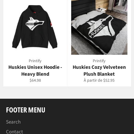
Printify
Printify
Huskies Unisex Hoodie -
Huskies Cozy Velveteen
Heavy Blend
Plush Blanket
Prix
$64.98
À partir de $52.95
régulier
FOOTER MENU
Search
Contact